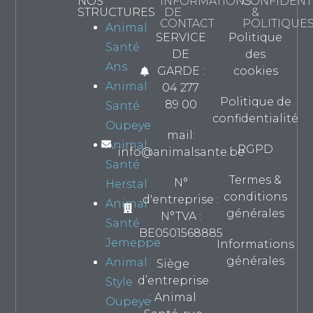
NOS
INFORMATIONS
CONFIDENTI
STRUCTURES
DE
&
CONTACT
POLITIQUE
Animal
SERVICE
Politique
Santé
DE
des
Ans
GARDE :
cookies
Animal
04 277
Politique de
89 00
Santé
confidentialité
Oupeye
mail:
Animal
RGPD
info@animalsante.be
Santé
Termes &
N°
Herstal
conditions
d'entreprise :
Animal
générales
N°TVA :
Santé
BE0501568885
Jemeppe
Informations
générales
Animal
Siège
d’entreprise
Style
: Animal
Oupeye