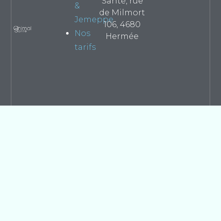
Santé, rue
&
de Milmort
Jemeppe
106, 4680
Nos
Hermée
tarifs