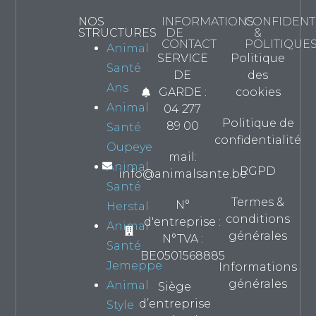
NOS
INFORMATIONS
CONFIDENTI
STRUCTURES
DE
&
CONTACT
POLITIQUE
Animal
SERVICE
Politique
Santé
DE
des
Ans
GARDE :
cookies
Animal
04 277
Politique de
89 00
Santé
confidentialité
Oupeye
mail:
Animal
RGPD
info@animalsante.be
Santé
Termes &
N°
Herstal
conditions
d'entreprise :
Animal
générales
N°TVA :
Santé
BE0501568885
Jemeppe
Informations
générales
Animal
Siège
d’entreprise
Style