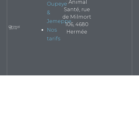
: Animal
Oupeye
Santé, rue
&
de Milmort
Jemeppe
106, 4680
Nos
Hermée
tarifs