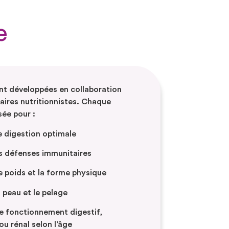
e
nt développées en collaboration
aires nutritionnistes. Chaque
sée pour :
e digestion optimale
es défenses immunitaires
e poids et la forme physique
 peau et le pelage
le fonctionnement digestif,
 ou rénal selon l’âge