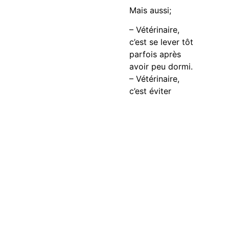
Mais aussi;
– Vétérinaire,
c’est se lever tôt
parfois après
avoir peu dormi.
– Vétérinaire,
c’est éviter
morsures et
griffures.
– Vétérinaire,
c’est ramasser
souillures, sang
et autres choses
d’origines
parfois
inconnues.
– Vétérinaire,
c’est s’entendre